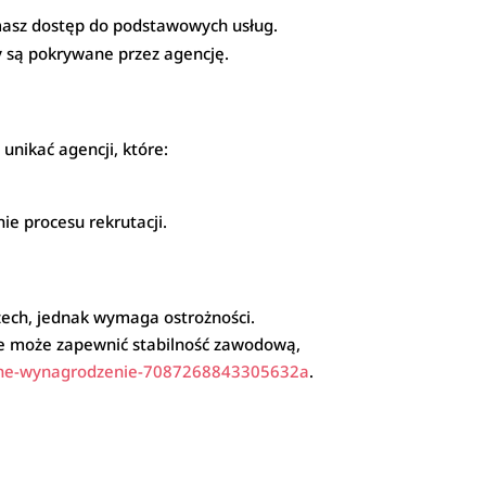
 masz dostęp do podstawowych usług.
y są pokrywane przez agencję.
unikać agencji, które:
ie procesu rekrutacji.
zech, jednak wymaga ostrożności.
ce może zapewnić stabilność zawodową,
kcyjne-wynagrodzenie-7087268843305632a
.