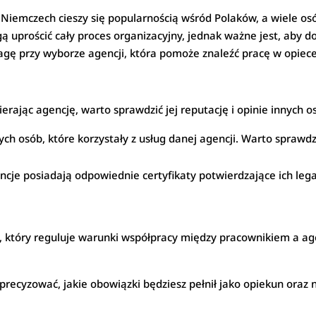
Niemczech cieszy się popularnością wśród Polaków, a wiele osó
 uprościć cały proces organizacyjny, jednak ważne jest, aby d
agę przy wyborze agencji, która pomoże znaleźć pracę w opiec
rając agencję, warto sprawdzić jej reputację i opinie innych o
nnych osób, które korzystały z usług danej agencji. Warto sprawd
cje posiadają odpowiednie certyfikaty potwierdzające ich lega
ry reguluje warunki współpracy między pracownikiem a agenc
recyzować, jakie obowiązki będziesz pełnił jako opiekun oraz 