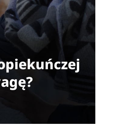
opiekuńczej
wagę?