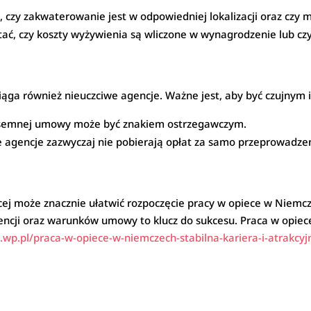
, czy zakwaterowanie jest w odpowiedniej lokalizacji oraz czy
tać, czy koszty wyżywienia są wliczone w wynagrodzenie lub cz
ga również nieuczciwe agencje. Ważne jest, aby być czujnym i 
isemnej umowy może być znakiem ostrzegawczym.
e agencje zazwyczaj nie pobierają opłat za samo przeprowadzen
ej może znacznie ułatwić rozpoczęcie pracy w opiece w Niemc
ncji oraz warunków umowy to klucz do sukcesu. Praca w opie
ta.wp.pl/praca-w-opiece-w-niemczech-stabilna-kariera-i-atra