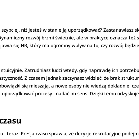
 szybciej, niż jesteś w stanie ją uporządkować? Zastanawiasz si
amiczny rozwój brzmi świetnie, ale w praktyce oznacza też spo
awia się HR, który ma ogromny wpływ na to, czy rozwój będzie 
 intuicyjnie. Zatrudniasz ludzi wtedy, gdy naprawdę ich potrzeb
elastyczność. Z czasem jednak zaczynasz widzieć, że brak strukt
obowiązki się mieszają, a nowe osoby nie wiedzą dokładnie, czeg
orządkować procesy i nadać im sens. Dzięki temu odzyskujesz 
 czasu
 tu i teraz. Presja czasu sprawia, że decyzje rekrutacyjne podej