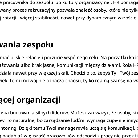
acownika do zespołu lub kultury organizacyjnej. HR pomaga Ci 
wany proces rekrutacyjny pozwala znaleźć osoby, które nie tyl
j rotacji i więcej stabilności, nawet przy dynamicznym wzrości
ania zespołu
ymać bliskie relacje i poczucie wspólnego celu. Na początku ka
owania albo brak jasnej komunikacji między działami. Rola H
iała nawet przy większej skali. Chodzi o to, żebyś Ty i Twój zes
zięki temu rozwój nie oznacza chaosu, tylko realną szansę na w
cej organizacji
eba budowania silnych liderów. Możesz zauważyć, że osoby, któr
ów. To naturalne, bo zarządzanie ludźmi wymaga zupełnie innyc
entoring. Dzięki temu Twoi managerowie uczą się komunikacji, 
g badań aż większość pracowników odchodzi z pracy nie przez f