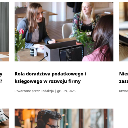
y
Rola doradztwa podatkowego i
Nie
?
księgowego w rozwoju firmy
zas
utworzone przez
Redakcja
|
gru 29, 2025
utwor