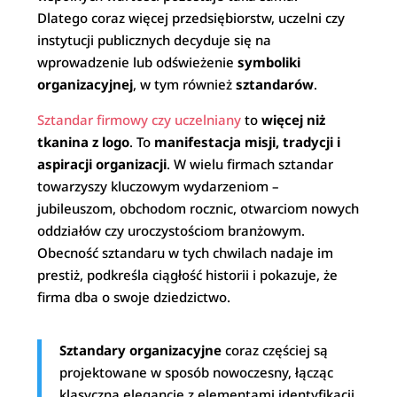
Dlatego coraz więcej przedsiębiorstw, uczelni czy
instytucji publicznych decyduje się na
wprowadzenie lub odświeżenie
symboliki
organizacyjnej
, w tym również
sztandarów
.
Sztandar firmowy czy uczelniany
to
więcej niż
tkanina z logo
. To
manifestacja misji, tradycji i
aspiracji organizacji
. W wielu firmach sztandar
towarzyszy kluczowym wydarzeniom –
jubileuszom, obchodom rocznic, otwarciom nowych
oddziałów czy uroczystościom branżowym.
Obecność sztandaru w tych chwilach nadaje im
prestiż, podkreśla ciągłość historii i pokazuje, że
firma dba o swoje dziedzictwo.
Sztandary organizacyjne
coraz częściej są
projektowane w sposób nowoczesny, łącząc
klasyczną elegancję z elementami identyfikacji